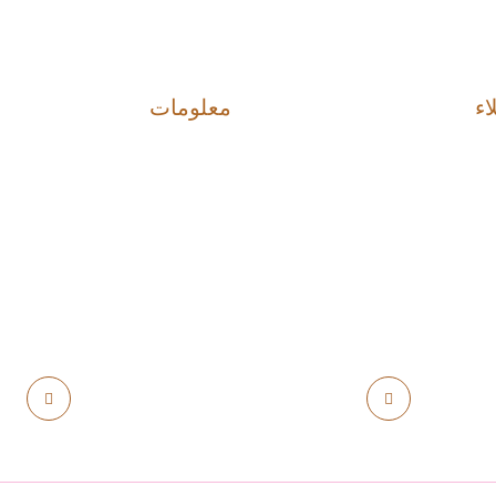
اء
معلومات
من نحن
ب
الاستلام والتسليم
قع
الخصوصية
اتفاقية استخدام الموقع
om
966114444433+