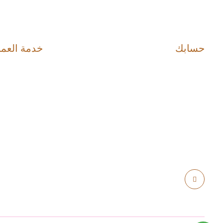
حسابك
خدمة العمل
حسابك
اتصل بنا
مشترياتي
إرجاع الطل
القوائم المفضلة
خريطة المو
القائمة البريدية
الرياض - المملكة العربية السعودية -مخرج9-اشبيليا