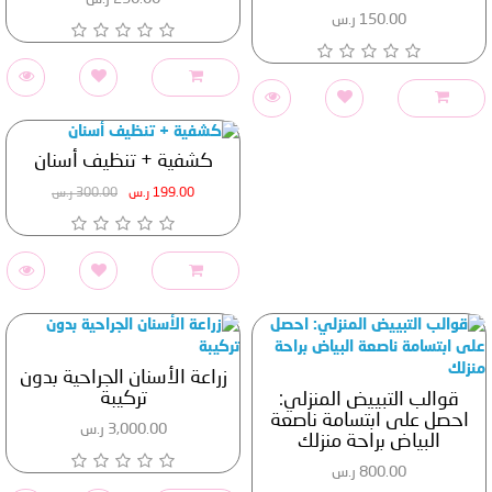
150.00 ر.س
كشفية + تنظيف أسنان
199.00 ر.س
300.00 ر.س
زراعة الأسنان الجراحية بدون
تركيبة
قوالب التبييض المنزلي:
احصل على ابتسامة ناصعة
3,000.00 ر.س
البياض براحة منزلك
800.00 ر.س