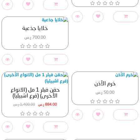
خلايا جذعية
700.00 ر.س
خرم الأذن
حقن فيلر 1 مل (الانواع
50.00 ر.س
الأخرى) (فرع اشبيليا)
884.00 ر.س
1,400.00 ر.س