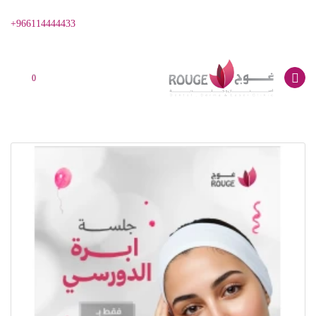
966114444433+
0