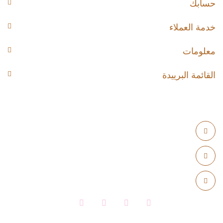
حسابك
خدمة العملاء
معلومات
القائمة البرييدة
الرياض - المملكة العربية السعودية -مخرج9-اشبيليا
966114444433+
info@rougeclinic.com