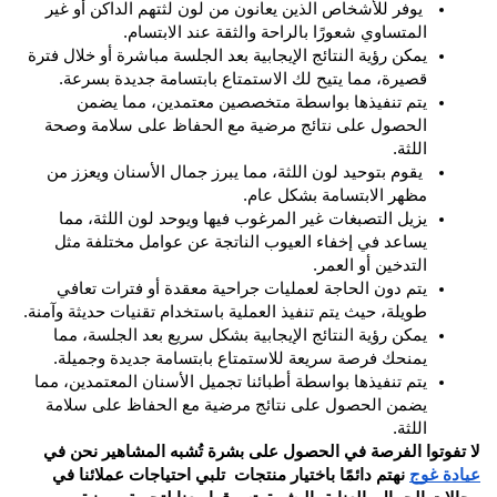
 يوفر للأشخاص الذين يعانون من لون لثتهم الداكن أو غير 
المتساوي شعورًا بالراحة والثقة عند الابتسام.
يمكن رؤية النتائج الإيجابية بعد الجلسة مباشرة أو خلال فترة 
قصيرة، مما يتيح لك الاستمتاع بابتسامة جديدة بسرعة.
يتم تنفيذها بواسطة متخصصين معتمدين، مما يضمن 
الحصول على نتائج مرضية مع الحفاظ على سلامة وصحة 
اللثة.
 يقوم بتوحيد لون اللثة، مما يبرز جمال الأسنان ويعزز من 
مظهر الابتسامة بشكل عام.
يزيل التصبغات غير المرغوب فيها ويوحد لون اللثة، مما 
يساعد في إخفاء العيوب الناتجة عن عوامل مختلفة مثل 
التدخين أو العمر.
يتم دون الحاجة لعمليات جراحية معقدة أو فترات تعافي 
طويلة، حيث يتم تنفيذ العملية باستخدام تقنيات حديثة وآمنة.
يمكن رؤية النتائج الإيجابية بشكل سريع بعد الجلسة، مما 
يمنحك فرصة سريعة للاستمتاع بابتسامة جديدة وجميلة.
يتم تنفيذها بواسطة أطبائنا تجميل الأسنان المعتمدين، مما 
يضمن الحصول على نتائج مرضية مع الحفاظ على سلامة 
اللثة.
لا تفوتوا الفرصة في الحصول على بشرة تُشبه المشاهير نحن في 
عيادة غوج
 نهتم دائمًا باختيار منتجات  تلبي احتياجات عملائنا في 