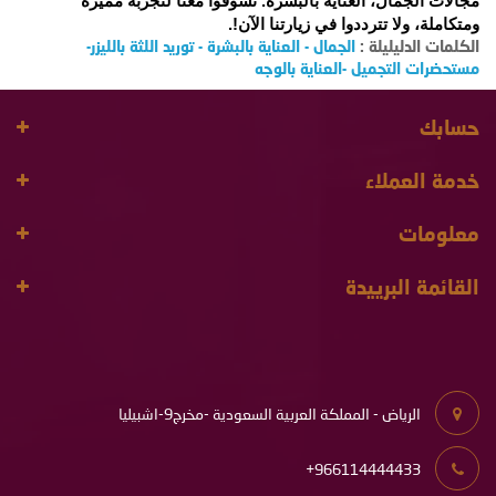
مجالات الجمال، العناية بالبشرة. تسوقوا معنا لتجربة مميزة 
ومتكاملة، ولا تترددوا في زيارتنا الآن!.
الكلمات الدليليلة :
الجمال - العناية بالبشرة - توريد اللثة بالليزر-
مستحضرات التجميل -العناية بالوجه
حسابك
خدمة العملاء
معلومات
القائمة البرييدة
الرياض - المملكة العربية السعودية -مخرج9-اشبيليا
966114444433+