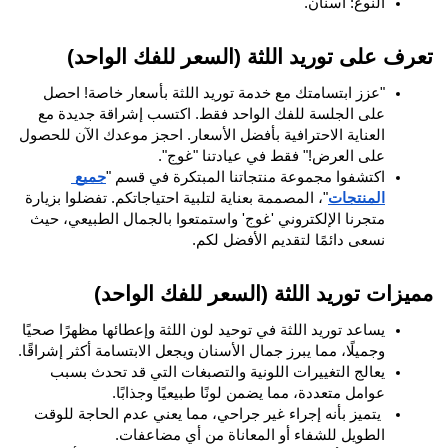
النوع: أسنان.
تعرف على توريد اللثة (السعر للفك الواحد)
"عزز ابتسامتك مع خدمة توريد اللثة بأسعار خاصة! احصل 
على الجلسة للفك الواحد فقط. اكتسب إشراقة جديدة مع 
العناية الاحترافية بأفضل الأسعار. احجز موعدك الآن للحصول 
على العرض!" فقط في عيادتنا "غوج".
اكتشفوا مجموعة منتجاتنا المبتكرة في قسم "
جميع 
المنتجات
"، المصممة بعناية لتلبية احتياجاتكم. تفضلوا بزيارة 
متجرنا الإلكتروني 'غوج' واستمتعوا بالجمال الطبيعي، حيث 
نسعى دائمًا لتقديم الأفضل لكم.
مميزات توريد اللثة (السعر للفك الواحد)
يساعد توريد اللثة في توحيد لون اللثة وإعطائها مظهرًا صحيًا 
وجميلًا، مما يبرز جمال الأسنان ويجعل الابتسامة أكثر إشراقًا.
يعالج التغييرات اللونية والتصبغات التي قد تحدث بسبب 
عوامل متعددة، مما يضمن لونًا طبيعيًا وجذابًا.
 يتميز بأنه إجراء غير جراحي، مما يعني عدم الحاجة للوقت 
الطويل للشفاء أو المعاناة من أي مضاعفات.