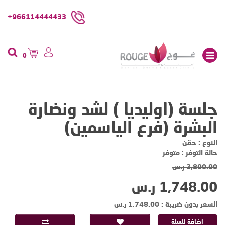
966114444433+
0
جلسة (اوليديا ) لشد ونضارة
البشرة (فرع الياسمين)
النوع : حقن
حالة التوفر : متوفر
2,800.00 ر.س
1,748.00 ر.س
السعر بدون ضريبة : 1,748.00 ر.س
اضافة للسلة