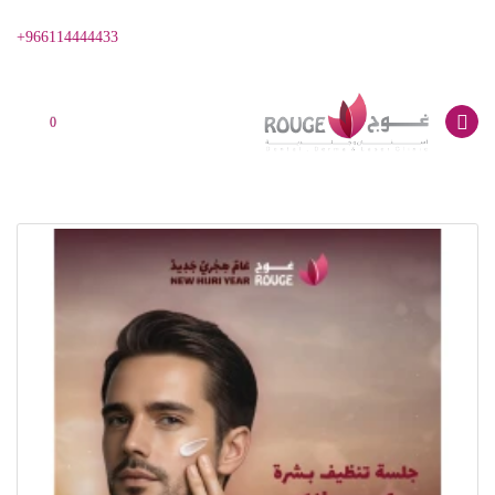
966114444433+
0