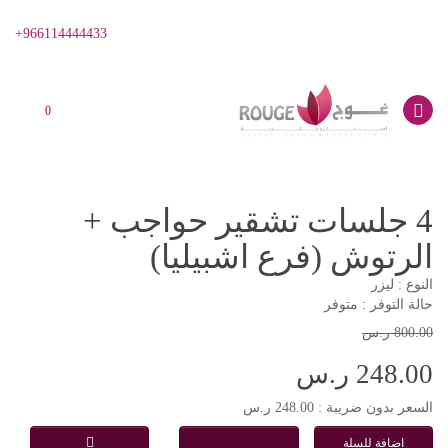
966114444433+
0
4 جلسات تشقير حواجب +
الرتوش (فرع اشبيليا)
النوع : ليزر
حالة التوفر : متوفر
800.00 ر.س
248.00 ر.س
السعر بدون ضريبة : 248.00 ر.س
اضافة للسلة